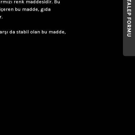
kırmızı renk maddesidir. Bu
TALEP FORMU
t içeren bu madde, gıda
r.
arşı da stabil olan bu madde,