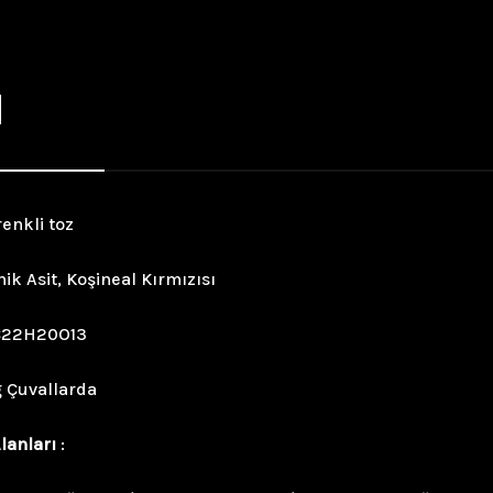
N
renkli toz
ik Asit, Koşineal Kırmızısı
C22H20O13
g Çuvallarda
lanları
: