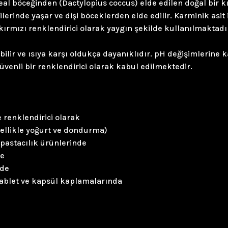
eal böceğinden (Dactylopius coccus) elde edilen doğal bir 
lerinde yaşar ve dişi böceklerden elde edilir. Karminik asi
kırmızı renklendirici olarak yaygın şekilde kullanılmaktadı
ilir ve ısıya karşı oldukça dayanıklıdır. pH değişimlerine k
üvenli bir renklendirici olarak kabul edilmektedir.
e renklendirici olarak
zellikle yoğurt ve dondurma)
pastacılık ürünlerinde
de
nde
 tablet ve kapsül kaplamalarında