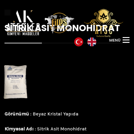
SİTRİK ASİT MONOHİDRAT
M
E
N
Ü
Görünümü
: Beyaz Kristal Yapıda
Kimyasal Adı
: Sitrik Asit Monohidrat