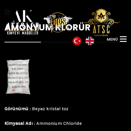
AMONYUM KLORÜR
M
E
N
Ü
Görünümü
: Beyaz kristal toz
Kimyasal Adı
: Ammonium Chloride